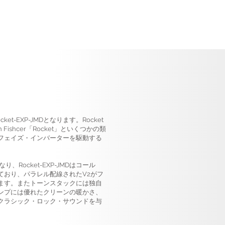
ket-EXP-JMDとなります。Rocket
ishcer「Rocket」といくつかの類
フェイズ・インバーターを駆動する
、Rocket-EXP-JMDはコール
ており、パラレル配線されたV2がフ
ます。またトーンスタックには独自
ンプには優れたクリーンの暖かさ、
クラシック・ロック・サウンドを与