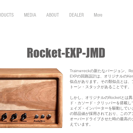
ODUCTS
MEDIA
ABOUT
DEALER
More
Rocket-EXP-JMD
Trainwreckの新たなバージョン、Roc
EXPの回路設計は、オリジナルのKen F
似点があります。その類似点とは、
トーン・スタックがあることです。
しかし、オリジナルのRocketとは異なり
ド・カソード・クリッパーを搭載し
ェイズ・インバーターを駆動してい
の部品値が採用されており、このア
オーバードライブさせた時の最高の
えています。