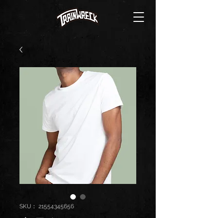
SKU： 21554345656